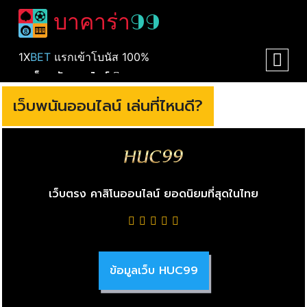
บาคาร่า
99
1X
BET
แรกเข้าโบนัส 100%
เว็บพนันออนไลน์
หวยออนไลน์
เว็บพนันออนไลน์ เล่นที่ไหนดี?
สล็อตออนไลน์
พนันกีฬาออนไลน์
คาสิโนออนไลน์
เว็บตรง คาสิโนออนไลน์ ยอดนิยมที่สุดในไทย
ข้อมูลเว็บ HUC99