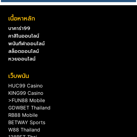
เนื้อหาหลัก
บาคาร่า99
คาสิโนออนไลน์
พนันกีฬาออนไลน์
สล็อตออนไลน์
หวยออนไลน์
เว็บพนัน
HUC99 Casino
KING99 Casino
>FUN88 Mobile
GDWBET Thailand
RB88 Mobile
BETWAY Sports
W88 Thailand
138BET Thai