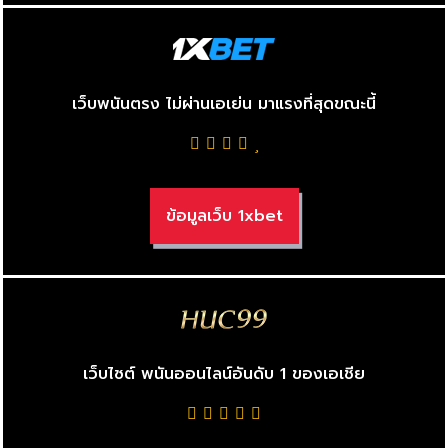
เว็บพนันตรง ไม่ผ่านเอเย่น มาแรงที่สุดขณะนี้
ข้อมูลเว็บ 1xbet
เว็บไซต์ พนันออนไลน์อันดับ 1 ของเอเชีย